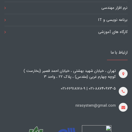
نرم افزار مهندسی
برنامه نویسی و IT
کارگاه های آموزشی
ارتباط با ما
تهران ، خیابان شهید بهشتی ، خیابان احمد قصیر (بخارست )
کوچه چهارم غربی (مقدس) ، پلاک 22 ، واحد 3
021-88740973-5 | 021-66918178-9
nirasystem@gmail.com