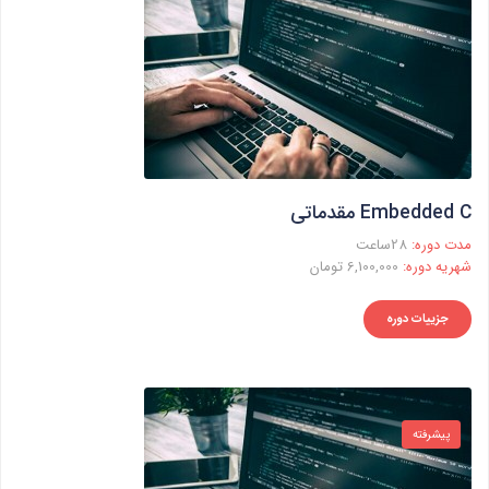
Embedded C مقدماتی
مدت دوره:
28ساعت
شهریه دوره:
6,100,000 تومان
جزییات دوره
پیشرفته