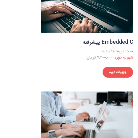
Embedded C پیشرفته
مدت دوره:
28ساعت
شهریه دوره:
7,200,000 تومان
جزییات دوره