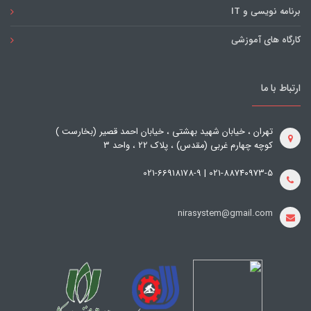
برنامه نویسی و IT
کارگاه های آموزشی
ارتباط با ما
تهران ، خیابان شهید بهشتی ، خیابان احمد قصیر (بخارست )
کوچه چهارم غربی (مقدس) ، پلاک 22 ، واحد 3
021-88740973-5 | 021-66918178-9
nirasystem@gmail.com