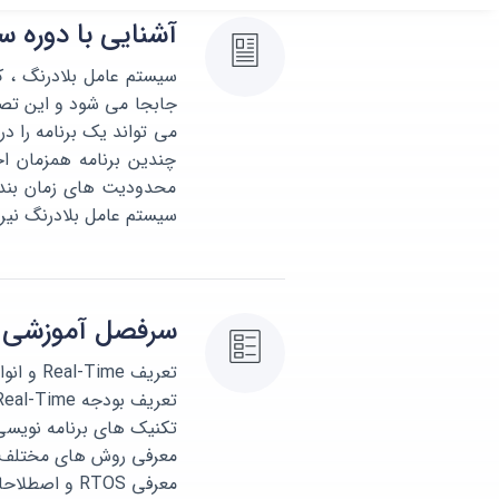
آشنایی با دوره سی
جابجا می شود و این تصو
چندین برنامه همزمان ا
محدودیت های زمان بندی 
سیستم عامل بلادرنگ نیراسیستم 
سرفصل آموزشی دور
تعریف Real-Time و انواع آن
تعریف بودجه Real-Time و توزیع آن در سیستم نهفته
تکنیک های برنامه نویسی lti Task
معرفی روش های مختلف از Loop تا Preemptive و ویژگی ها
معرفی RTOS و اصطلاحات آن و ویژگی های RTOS های مطرح