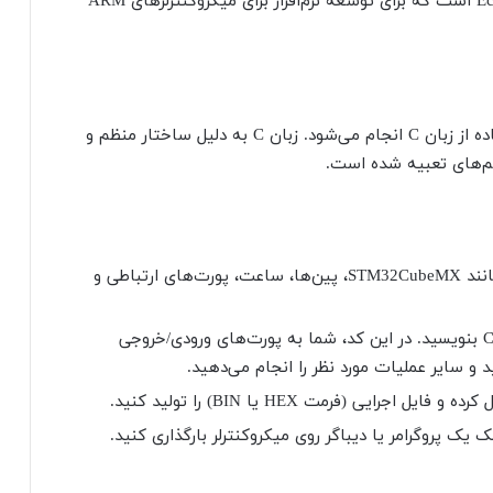
یک IDE متن باز مبتنی بر Eclipse است که برای توسعه نرم‌افزار برای میکروکنترلرهای ARM
برنامه‌نویسی میکروکنترلرهای STM32 معمولاً با استفاده از زبان C انجام می‌شود. زبان C به دلیل ساختار منظم و
تم‌های تعبیه شده است.
با استفاده از ابزارهایی مانند STM32CubeMX، پین‌ها، ساعت، پورت‌های ارتباطی و
کد برنامه خود را با استفاده از زبان C بنویسید. در این کد، شما به پورت‌های ورودی/خروجی
 و سایر عملیات مورد نظر را انجام می‌دهید.
اجرایی (فرمت HEX یا BIN) را تولید کنید.
 یک پروگرامر یا دیباگر روی میکروکنترلر بارگذاری کنید.