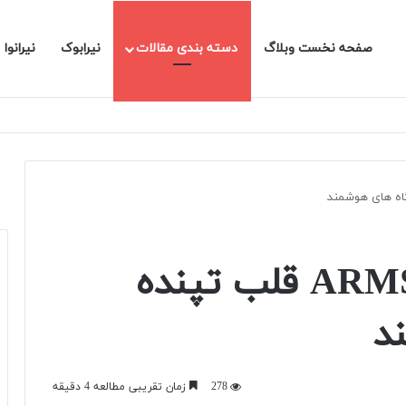
صفحه نخست وبلاگ
دسته بندی مقالات
نیرابوک
نیرانوا
 (Embedded AI)
میکروکنترلر ARMSTM32 قلب تپنده
د
278
زمان تقریبی مطالعه 4 دقیقه