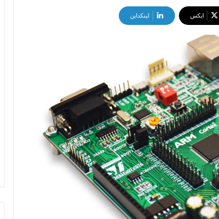
ایکس
لینکداین