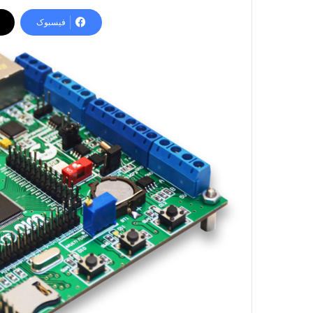
فیسبوک