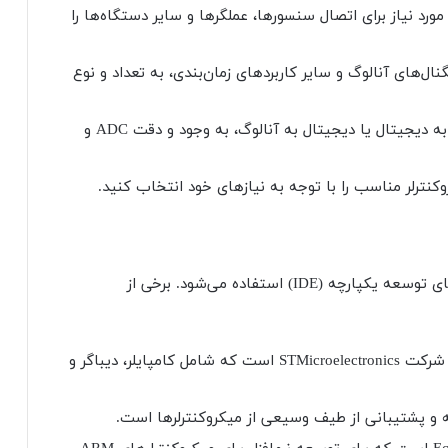
ورد نیاز برای اتصال سنسورها، عملگرها و سایر دستگاه‌ها را
نال‌های آنالوگ و سایر کاربردهای زمان‌بندی، به تعداد و نوع
در صورت نیاز به تبدیل آنالوگ به دیجیتال یا دیجیتال به آنالوگ، به وجود و دقت ADC و
وکنترلر مناسب را با توجه به نیازهای خود انتخاب کنید.
برای برنامه‌نویسی میکروکنترلرهای STM32، از محیط‌های توسعه یکپارچه (IDE) استفاده می‌شود. برخی از
یک IDE رایگان و قدرتمند از شرکت STMicroelectronics است که شامل کامپایلر، دیباگر و