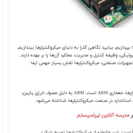
قبل از اینکه به دلایل انتخاب میکروکنترلرهای STM32 بپردازیم، بیایید نگاهی گذرا به دنیای میکروکنترلرها بیندازیم.
نیکی، وظیفه کنترل و مدیریت عملکرد آن‌ها را بر عهده دارند.
تجهیزات صنعتی، میکروکنترلرها نقش بسیار مهمی ایفا
یکی از محبوب‌ترین معماری‌های پردازنده در میکروکنترلرها، معماری ARM است. ARM به دلیل مصرف انرژی پایین،
 استاندارد در صنعت میکروکنترلرها شناخته می‌شود.
مدرسه آنلاین نیراسیستم
لرها است. این خانواده از میکروکنترلرها توسط شرکت