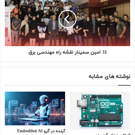
امین
سمینار
نقشه
راه
مهندسی
برق
31 امین سمینار نقشه راه مهندسی برق
نوشته های مشابه
آینده در گرو Embedded AI