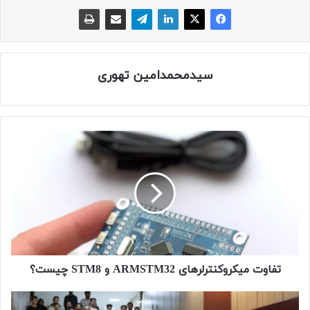
سیدمحمدامین تهوری
تفاوت
میکروکنترلرهای
ARMSTM32
و
STM8
چیست؟
تفاوت میکروکنترلرهای ARMSTM32 و STM8 چیست؟
31