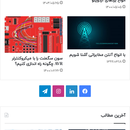
انواع بردهای آردوینو
۱۴۰۴/۰۵/۲۵
۱۴۰۰/۰۵/۰۵
با انواع آنتن مخابراتی آشنا شویم
سون سگمنت را با میکروکنترلر
۱۳۹۹/۰۳/۱۸
AVR چگونه راه اندازی کنیم؟
۱۴۰۰/۰۲/۲۶
فیسبوک
لینکداین
اینستاگرام
تلگرام
آخرین مطالب