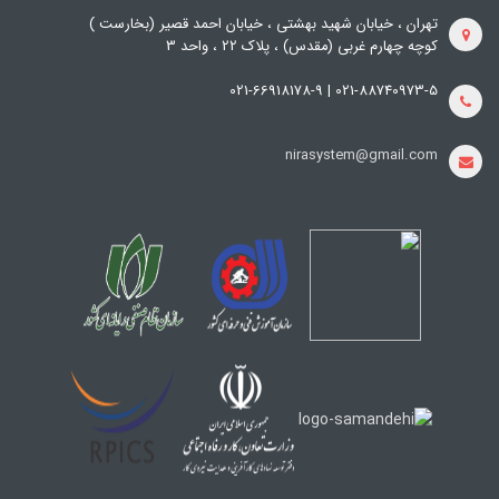
تهران ، خیابان شهید بهشتی ، خیابان احمد قصیر (بخارست )
کوچه چهارم غربی (مقدس) ، پلاک 22 ، واحد 3
021-88740973-5 | 021-66918178-9
nirasystem@gmail.com